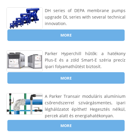
DH series of DEPA membrane pumps
upgrade DL series with several technical
innovation.
MORE
Parker Hyperchill hűtők: a hatékony
Plus-E és a zöld Smart-E széria precíz
ipari folyamathűtést biztosít.
MORE
A Parker Transair moduláris alumínium
csőrendszerrel szivárgásmentes, ipari
léghálózatot építhet! Hegesztés nélkül,
percek alatt és energiahatékonyan.
MORE