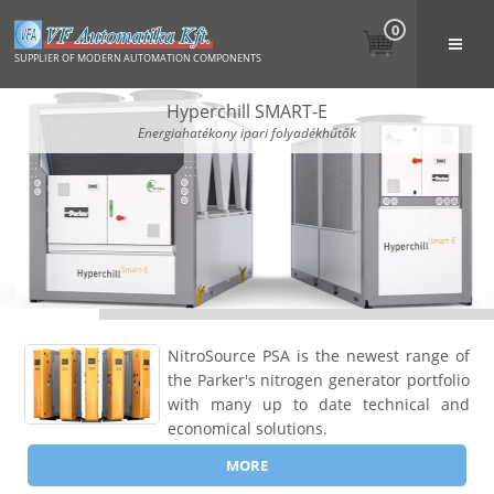
0
SUPPLIER OF MODERN AUTOMATION COMPONENTS
Hyperchill SMART-E
Energiahatékony ipari folyadékhűtők
NitroSource PSA is the newest range of
the Parker's nitrogen generator portfolio
with many up to date technical and
economical solutions.
MORE